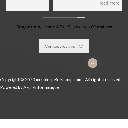
parfaitement à nos souhaits. Merci.
Read more
Google
rating score:
4.7
of 5,
based on
69 reviews
Voir tous les avis
Copyright © 2020 meublespeints-amp.com – All rights reserved.
Powered by
Azur-Informatique