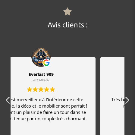
Avis clients :
Erik Rabaute
2023-06-24
e
Très bon accueil et des bons conseils pour
t !
notre décoration de la maison.
se
nt.